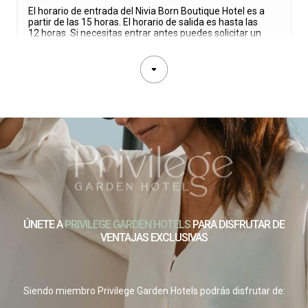
El horario de entrada del Nivia Born Boutique Hotel es a
partir de las 15 horas. El horario de salida es hasta las
12 horas. Si necesitas entrar antes puedes solicitar un
Early check poniéndote en contacto con recepción. Si
deseas salir más tarde puedes obtener late check out
con un día de antelación según disponibilidad.
¿Puedo hacer el check in online antes de mi
llegada al hotel?
¿Dónde aparcar cerca del Nivia Born Boutique
Hotel?
¿Cómo llegar a Nivia Born Boutique Hotel desde
el aeropuerto de Palma de Mallorca?
ÚNETE A
PRIVILEGE GARDEN HOTELS
PARA DISFRUTAR DE
VENTAJAS EXCLUSIVAS
¿Ofrece Nivia Born Boutique Hotel servicio de
traslado privado?
Siendo miembro Privilege Garden Hotels podrás disfrutar de:
¿Tiene servicio de habitaciones Nivia Born
Boutique Hotel?