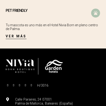
Boutique Hotel?
PET FRIENDLY
¿Es obligatorio presentar el DNI o pasaporte a la
llegada?
Tu mascota es uno más en el Hotel Nivia Born en pleno centro
de Palma.
VER MÁS
H/3016
Calle
Paraires, 24
07001
Palma de Mallorca
,
Baleares
(
España
)