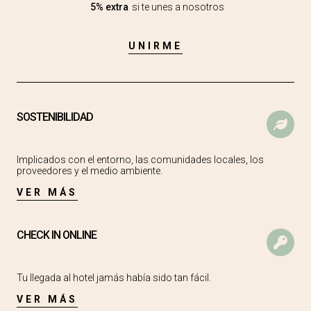
5% extra
si te unes a nosotros
¿Puedo pasar el día en Nivia Born Boutique
Hotel?
UNIRME
¿Qué tipo de habitaciones tiene Nivia Born
Boutique Hotel?
SOSTENIBILIDAD
¿El hotel Nivia Born Boutique Hotel está abierto
todo el año?
Implicados con el entorno, las comunidades locales, los
¿Qué puedo visitar cerca de Nivia Born Boutique
proveedores y el medio ambiente.
Hotel?
VER MÁS
¿Qué tiendas de lujo hay cerca de Nivia Born
Boutique Hotel?
CHECK IN ONLINE
¿Qué restaurantes hay cerca de Nivia Born
Boutique Hotel?
Tu llegada al hotel jamás había sido tan fácil.
VER MÁS
¿Se paga impuesto turístico en el Nivia Born